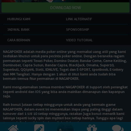
HUBUNGI KAMI
LINK ALTERNATIF
JADWAL BANK
SPONSORSHIP
CARA BERMAIN
VIDEO TUTORIAL
NAGAPOKER
adalah media poker online yang memakai uang asli yang kami
sediakan khusus untuk para pecinta poker online. Dengan beraneka ragam
permainan seperti Texas Poker, Domino Dealer, Bandar Ceme, Ceme Keliling,
Dominobet, Capsa Susun, Bandar Capsa, Blackjack, Omaha, Super10,
Superbull, QQspirit, Slots, IDNLIVE, Togel dan E-SPORT, sportbook, E-lottery
dan MM Tangkas. Hanya dengan 1 akun di situs kami anda sudah bisa
bermain semua fitur permainan di
NAGAPOKER
.
Kami mengutamakan semua member
NAGAPOKER
di support oleh perangkat
seperti android dan IOS yang bisa anda mainkan dimanapun dan kapanpun
saja.
Raih bonus jutaan setiap minggunya untuk anda yang bermain game
NAGAPOKER
, dalam event ini menentukan siapa yang paling tinggi dalam
turnover dari 1 s/d 10 setiap minggunya, rasakan juga bonus menarik kami
lainnya seperti lucky spin dan mysteri box setiap harinya. Tunggu apa lagi
segera daftarkan diri anda dan raih hadiahnya!