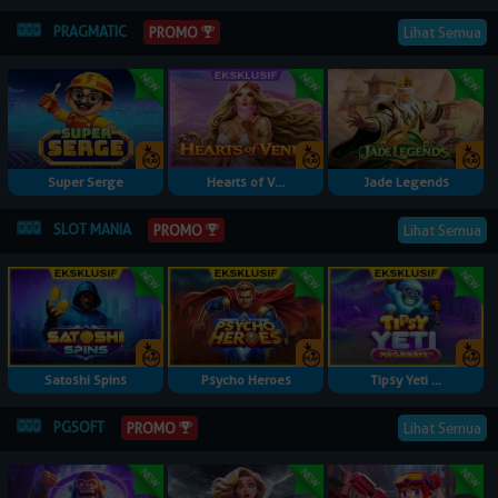
PRAGMATIC
Lihat Semua
PROMO
Super Serge
Hearts of V...
Jade Legends
SLOT MANIA
Lihat Semua
PROMO
Satoshi Spins
Psycho Heroes
Tipsy Yeti ...
PGSOFT
Lihat Semua
PROMO