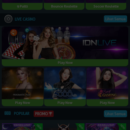
9 Putts
Bounce Roulette
Soccer Roulette
Lihat Semua
LIVE CASINO
Play Now
Play Now
Play Now
Play Now
POPULAR
Lihat Semua
PROMO