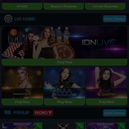
9 Putts
Bounce Roulette
Soccer Roulette
Lihat Semua
LIVE CASINO
Play Now
Play Now
Play Now
Play Now
POPULAR
Lihat Semua
PROMO