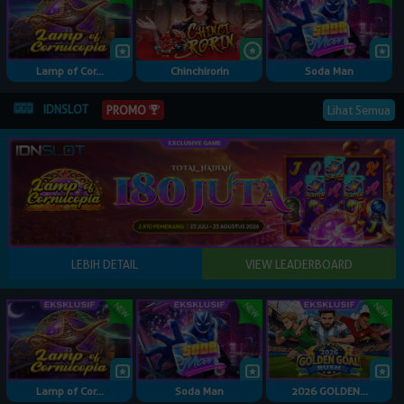
Lamp of Cor...
Chinchirorin
Soda Man
IDNSLOT
Lihat Semua
PROMO
Lamp of Cor...
Soda Man
2026 GOLDEN...