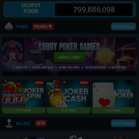
JACKPOT
799,886,098
POKER
© 2026 NagaPoker. All Rights Reserved | 18+
Lihat Semua
PROMO
POKER
Lihat Semua
NEW
ARCADE