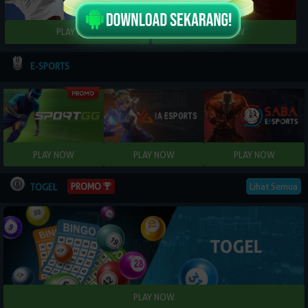
E-SPORTS
Lihat Semua
PROMO
TOGEL