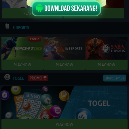
E-SPORTS
PROMO
Lihat Semua
TOGEL