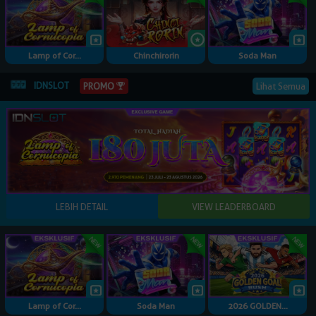
Lamp of Cor...
Chinchirorin
Soda Man
IDNSLOT
PROMO
Lihat Semua
Lamp of Cor...
Soda Man
2026 GOLDEN...