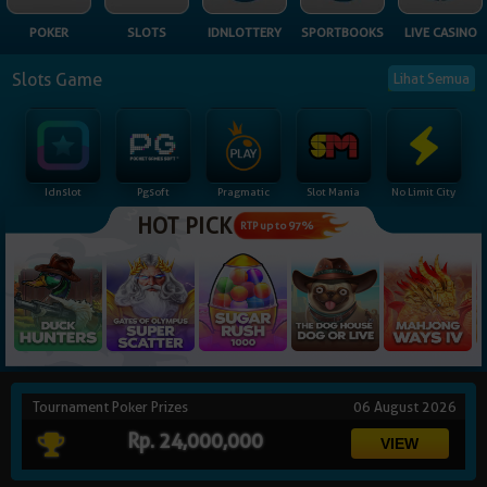
NEW
POKER
SLOTS
IDNLOTTERY
SPORTBOOKS
LIVE CASINO
TANGKAS
RTP
Slots Game
Lihat Semua
DEPOSIT
WITHDRAW
Idnslot
Pgsoft
Pragmatic
Slot Mania
No Limit City
PROMOSI
HOT PICK
RTP up to 97%
DOWNLOAD
REFERRAL
JACKPOT
Tournament Poker Prizes
06 August 2026
VIP MEMBER
Rp. 24,000,000
HUBUNGI KAMI