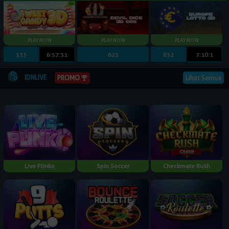
533
6:57:30
623
832
7:10:0
IDNLIVE
PROMO
Lihat Semua
Live Plinko
Spin Soccer
Checkmate Rush