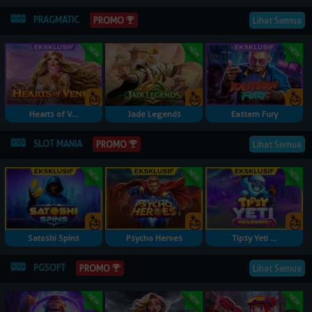
PRAGMATIC
PROMO
Lihat Semua
Hearts of V...
Jade Legends
Eastern Fury
SLOT MANIA
PROMO
Lihat Semua
Satoshi Spins
Psycho Heroes
Tipsy Yeti ...
PGSOFT
PROMO
Lihat Semua