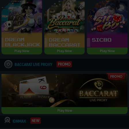
Play Now
Play Now
Play Now
PROMO
BACCARAT LIVE PROXY
Play Now
NEW
IDNMAX