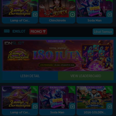
Lamp of Cor...
Chinchirorin
Soda Man
IDNSLOT
Lihat Semua
PROMO
Lamp of Cor...
Soda Man
2026 GOLDEN...