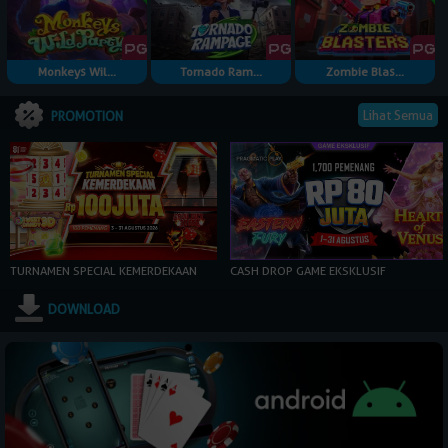
Monkeys Wil...
Tornado Ram...
Zombie Blas...
Lihat Semua
PROMOTION
TURNAMEN SPECIAL KEMERDEKAAN
CASH DROP GAME EKSKLUSIF
DOWNLOAD